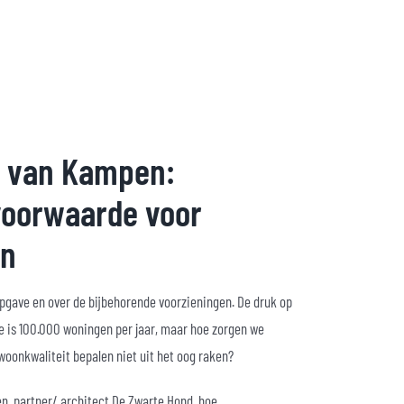
rt van Kampen:
 voorwaarde voor
en
gave en over de bijbehorende voorzieningen. De druk op
e is 100.000 woningen per jaar, maar hoe zorgen we
woonkwaliteit bepalen niet uit het oog raken?
en, partner/ architect De Zwarte Hond, hoe